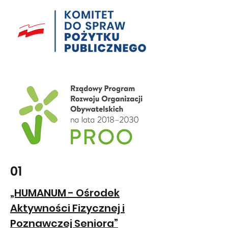
01
„HUMANUM - Ośrodek
Aktywności Fizycznej i
Poznawczej Seniora”