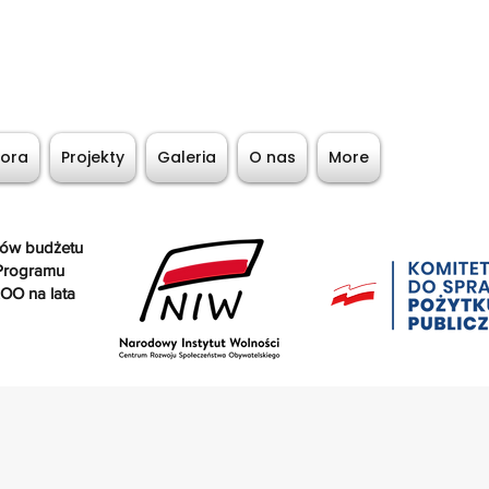
iora
Projekty
Galeria
O nas
More
ków budżetu
Programu
OO na lata