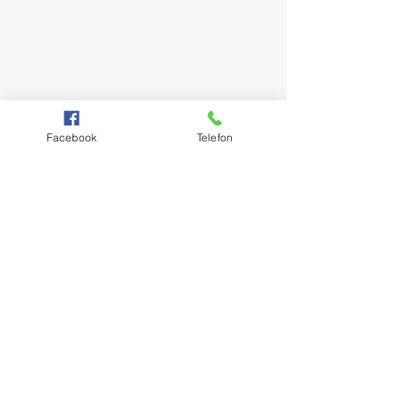
Facebook
Telefon
Adres biura:
ul. Chodkiewicza 4/1
70-344 Szczecin
Fundacja Humanum (B)est